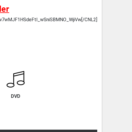
der
NaYiw7wMJF1HSdeFtl_wSniSBMNO_WjiVw[/CNL2]
DVD