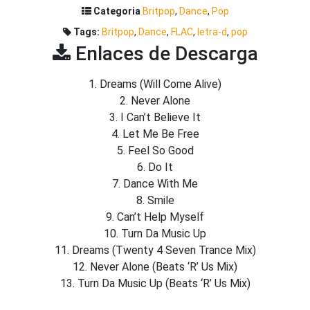
Categoria
Britpop
,
Dance
,
Pop
Tags:
Britpop
,
Dance
,
FLAC
,
letra-d
,
pop
Enlaces de Descarga
1. Dreams (Will Come Alive)
2. Never Alone
3. I Can’t Believe It
4. Let Me Be Free
5. Feel So Good
6. Do It
7. Dance With Me
8. Smile
9. Can’t Help Myself
10. Turn Da Music Up
11. Dreams (Twenty 4 Seven Trance Mix)
12. Never Alone (Beats ‘R’ Us Mix)
13. Turn Da Music Up (Beats ‘R’ Us Mix)