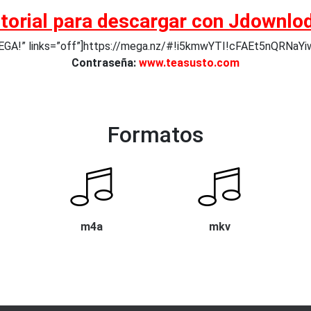
torial para descargar con Jdownlo
 MEGA!” links=”off”]https://mega.nz/#!i5kmwYTI!cFAEt5nQR
Contraseña:
www.teasusto.com
Formatos
m4a
mkv