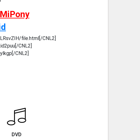
3
 MiPony
id
LRsvZIH/file.html[/CNL2]
tid2puu[/CNL2]
jylkgp[/CNL2]
DVD