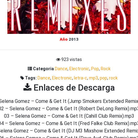
Año
2013
923 vistas
Categoria
Dance
,
Electronic
,
Pop
,
Rock
Tags:
Dance
,
Electronic
,
letra-c
,
mp3
,
pop
,
rock
Enlaces de Descarga
Selena Gomez – Come & Get It (Jump Smokers Extended Remi
02 – Selena Gomez – Come & Get It (Robert DeLong Remix).mp
03 – Selena Gomez – Come & Get It (Cahill Club Remix).mp3
04 – Selena Gomez – Come & Get It (Fred Falke Club Remix).mp
Selena Gomez – Come & Get It (DJ M3 Mixshow Extended Remi