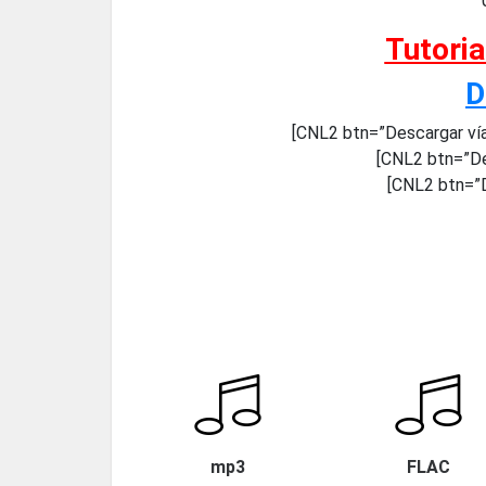
Tutori
D
[CNL2 btn=”Descargar ví
[CNL2 btn=”De
[CNL2 btn=”D
mp3
FLAC