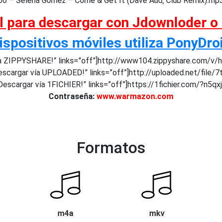
06 – Selena Gomez – Come & Get It (Dave Aud‚ Club Remix).mp
al para descargar con Jdownloder o
ispositivos móviles utiliza PonyDro
a ZIPPYSHARE!” links=”off”]http://www104.zippyshare.com/v/h
scargar vía UPLOADED!” links=”off”]http://uploaded.net/file/7
escargar vía 1FICHIER!” links=”off”]https://1fichier.com/?n5qx
Contraseña:
www.warmazon.com
Formatos
m4a
mkv