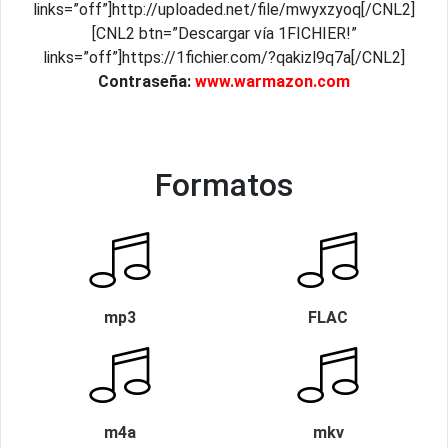
links=”off”]http://uploaded.net/file/mwyxzyoq[/CNL2]
[CNL2 btn=”Descargar vía 1FICHIER!”
links=”off”]https://1fichier.com/?qakizl9q7a[/CNL2]
Contraseña:
www.warmazon.com
Formatos
mp3
FLAC
m4a
mkv