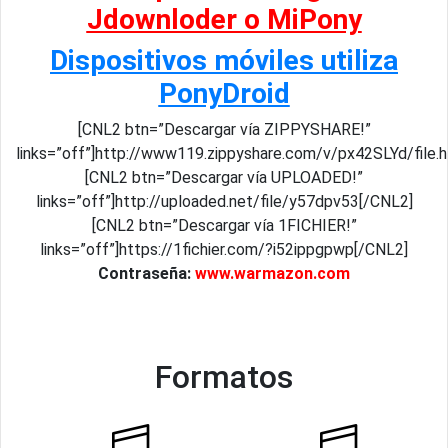
Jdownloder o MiPony
Dispositivos móviles utiliza
PonyDroid
[CNL2 btn=”Descargar vía ZIPPYSHARE!”
links=”off”]http://www119.zippyshare.com/v/px42SLYd/file.
[CNL2 btn=”Descargar vía UPLOADED!”
links=”off”]http://uploaded.net/file/y57dpv53[/CNL2]
[CNL2 btn=”Descargar vía 1FICHIER!”
links=”off”]https://1fichier.com/?i52ippgpwp[/CNL2]
Contraseña:
www.warmazon.com
Formatos