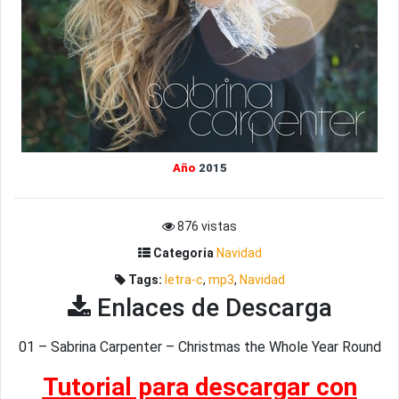
Año
2015
876 vistas
Categoria
Navidad
Tags:
letra-c
,
mp3
,
Navidad
Enlaces de Descarga
01 – Sabrina Carpenter – Christmas the Whole Year Round
Tutorial para descargar con