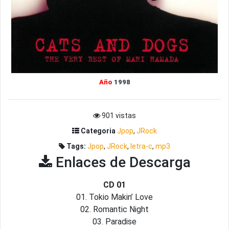
Año
1998
901 vistas
Categoria
Jpop
,
JRock
Tags:
Jpop
,
JRock
,
letra-c
,
mp3
Enlaces de Descarga
CD 01
01. Tokio Makin’ Love
02. Romantic Night
03. Paradise