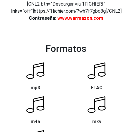
[CNL2 btn=”Descargar vía 1FICHIER!”
links=”off”]https://1fichier.com/?wh7f7gbq8g[/CNL2]
Contraseña:
www.warmazon.com
Formatos
mp3
FLAC
m4a
mkv