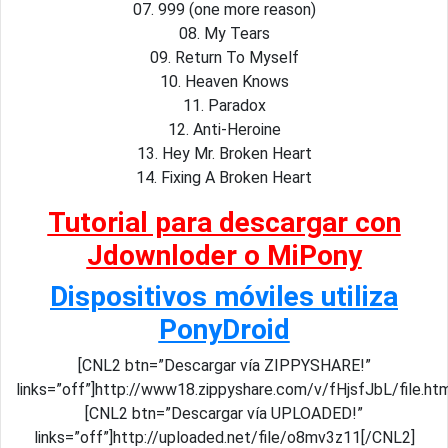
07. 999 (one more reason)
08. My Tears
09. Return To Myself
10. Heaven Knows
11. Paradox
12. Anti-Heroine
13. Hey Mr. Broken Heart
14. Fixing A Broken Heart
Tutorial para descargar con
Jdownloder o MiPony
Dispositivos móviles utiliza
PonyDroid
[CNL2 btn=”Descargar vía ZIPPYSHARE!”
links=”off”]http://www18.zippyshare.com/v/fHjsfJbL/file.h
[CNL2 btn=”Descargar vía UPLOADED!”
links=”off”]http://uploaded.net/file/o8mv3z11[/CNL2]