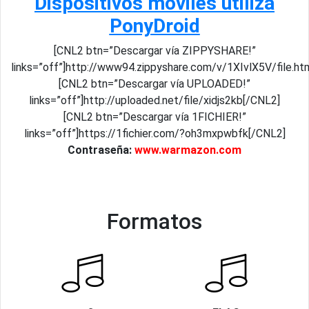
Dispositivos móviles utiliza
PonyDroid
[CNL2 btn=”Descargar vía ZIPPYSHARE!”
links=”off”]http://www94.zippyshare.com/v/1XIvlX5V/file.ht
[CNL2 btn=”Descargar vía UPLOADED!”
links=”off”]http://uploaded.net/file/xidjs2kb[/CNL2]
[CNL2 btn=”Descargar vía 1FICHIER!”
links=”off”]https://1fichier.com/?oh3mxpwbfk[/CNL2]
Contraseña:
www.warmazon.com
Formatos