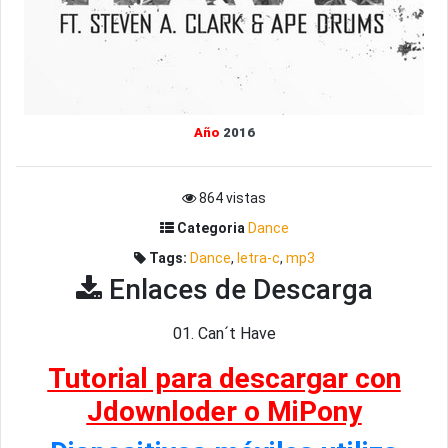
Año
2016
864 vistas
Categoria
Dance
Tags:
Dance
,
letra-c
,
mp3
Enlaces de Descarga
01. Can´t Have
Tutorial para descargar con
Jdownloder o MiPony