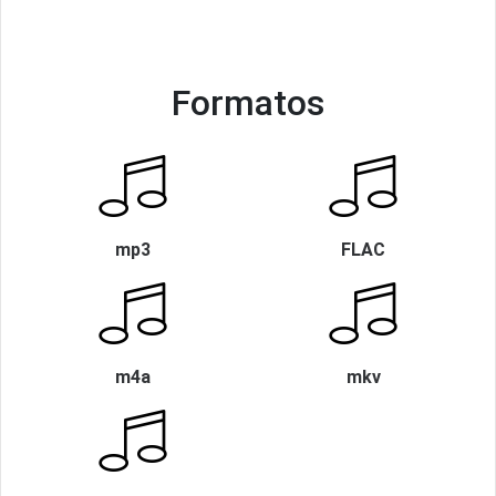
Formatos
mp3
FLAC
m4a
mkv