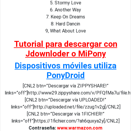
5. Stormy Love
6. Another Way
7. Keep On Dreams
8. Hard Dancin
9, What About Love
Tutorial para descargar con
Jdownloder o MiPony
Dispositivos móviles utiliza
PonyDroid
[CNL2 btn=”Descargar vía ZIPPYSHARE!”
links=”off”]http://www29.zippyshare.com/v/PFQfMa7u/file.
[CNL2 btn=”Descargar vía UPLOADED!”
links=”off”]http://uploaded.net/file/zzug1v2g[/CNL2]
[CNL2 btn=”Descargar vía 1FICHIER!”
links=”off”]https://1fichier.com/?ah6quxya2y[/CNL2]
Contraseña:
www.warmazon.com