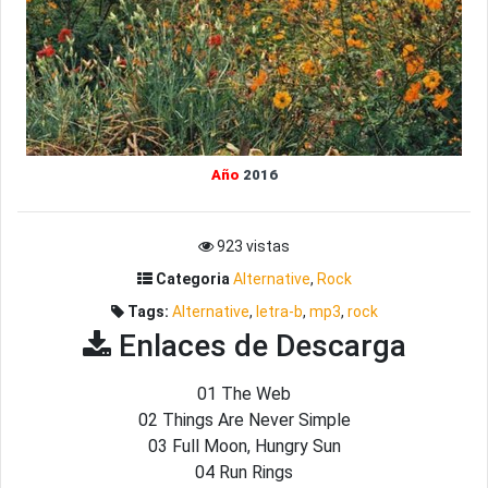
Año
2016
923 vistas
Categoria
Alternative
,
Rock
Tags:
Alternative
,
letra-b
,
mp3
,
rock
Enlaces de Descarga
01 The Web
02 Things Are Never Simple
03 Full Moon, Hungry Sun
04 Run Rings