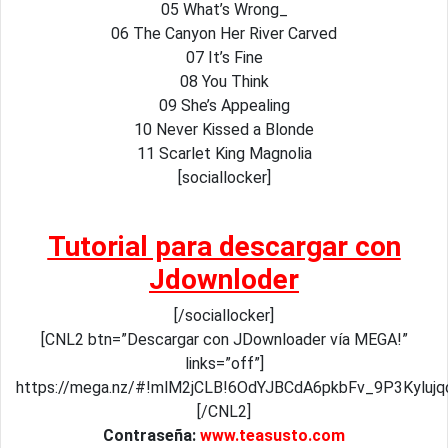
05 What’s Wrong_
06 The Canyon Her River Carved
07 It’s Fine
08 You Think
09 She’s Appealing
10 Never Kissed a Blonde
11 Scarlet King Magnolia
[sociallocker]
Tutorial para descargar con
Jdownloder
[/sociallocker]
[CNL2 btn=”Descargar con JDownloader vía MEGA!”
links=”off”]
https://mega.nz/#!mlM2jCLB!6OdYJBCdA6pkbFv_9P3Kylu
[/CNL2]
Contraseña:
www.teasusto.com