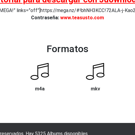
 MEGA!” links=”off”]https://mega.nz/#!bhNH3KCC!72ALA-j-K
Contraseña:
www.teasusto.com
Formatos
m4a
mkv
 reservados. Hay 5325 Albums disponibles