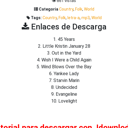
861 vistas
Categoria
Country
,
Folk
,
World
Tags:
Country
,
Folk
,
letra-a
,
mp3
,
World
Enlaces de Descarga
1. 45 Years
2. Little Kristin January 28
3. Out in the Yard
4. Wish I Were a Child Again
5. Wind Blows Over the Bay
6. Yankee Lady
7. Starvin Marin
8. Undecided
9. Evangeline
10. Lovelight
torial para descargar con Jdownlo