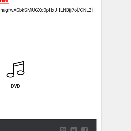
ao2hugfwAGbkSMiUGXd0pHxJ-ILNBjij7o[/CNL2]
DVD