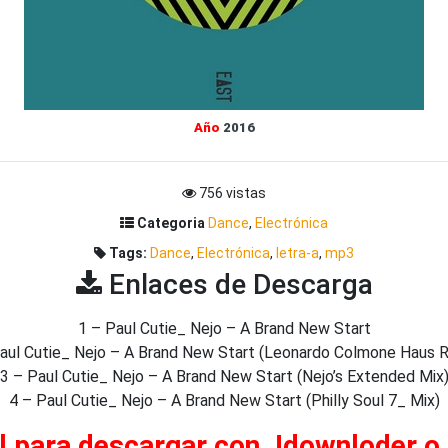
Año
2016
756 vistas
Categoria
Dance
,
Electrónica
Tags:
Dance
,
Electrónica
,
letra-a
,
mp3
Enlaces de Descarga
1 – Paul Cutie_ Nejo – A Brand New Start
aul Cutie_ Nejo – A Brand New Start (Leonardo Colmone Haus 
3 – Paul Cutie_ Nejo – A Brand New Start (Nejo’s Extended Mix
4 – Paul Cutie_ Nejo – A Brand New Start (Philly Soul 7_ Mix)
al para descargar con Jdownloder o