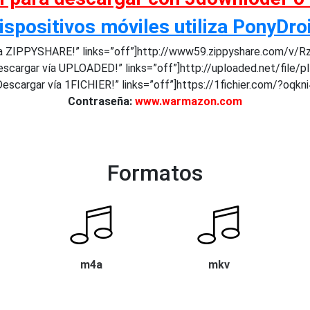
ispositivos móviles utiliza PonyDro
a ZIPPYSHARE!” links=”off”]http://www59.zippyshare.com/v/R
scargar vía UPLOADED!” links=”off”]http://uploaded.net/file/p
escargar vía 1FICHIER!” links=”off”]https://1fichier.com/?oqkn
Contraseña:
www.warmazon.com
Formatos
m4a
mkv