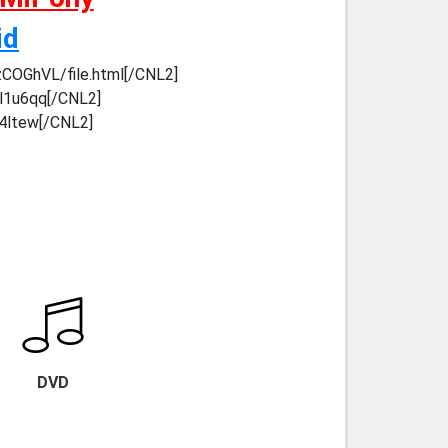
id
zCOGhVL/file.html[/CNL2]
ll1u6qq[/CNL2]
i4ltew[/CNL2]
DVD