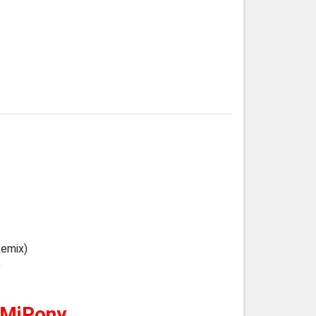
Remix)
)
 MiPony