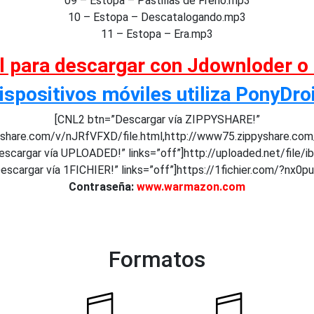
09 – Estopa – Pastillas de Freno.mp3
10 – Estopa – Descatalogando.mp3
11 – Estopa – Era.mp3
al para descargar con Jdownloder o
ispositivos móviles utiliza PonyDro
[CNL2 btn=”Descargar vía ZIPPYSHARE!”
pyshare.com/v/nJRfVFXD/file.html,http://www75.zippyshare.co
scargar vía UPLOADED!” links=”off”]http://uploaded.net/file/i
scargar vía 1FICHIER!” links=”off”]https://1fichier.com/?nx0
Contraseña:
www.warmazon.com
Formatos