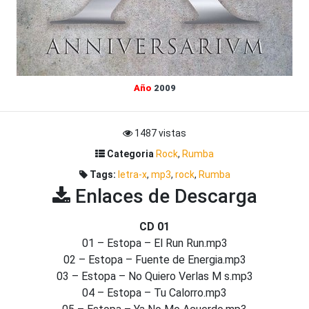
Año
2009
1487 vistas
Categoria
Rock
,
Rumba
Tags:
letra-x
,
mp3
,
rock
,
Rumba
Enlaces de Descarga
CD 01
01 – Estopa – El Run Run.mp3
02 – Estopa – Fuente de Energia.mp3
03 – Estopa – No Quiero Verlas M s.mp3
04 – Estopa – Tu Calorro.mp3