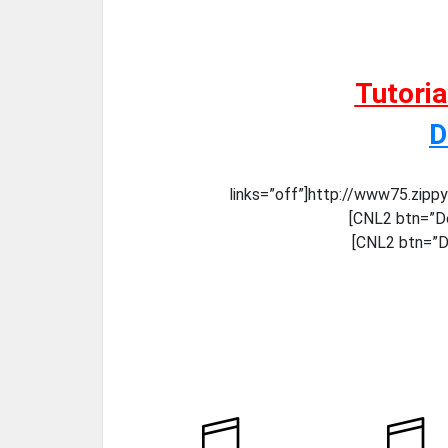
Tutori
D
links=”off”]http://www75.zip
[CNL2 btn=”De
[CNL2 btn=”De