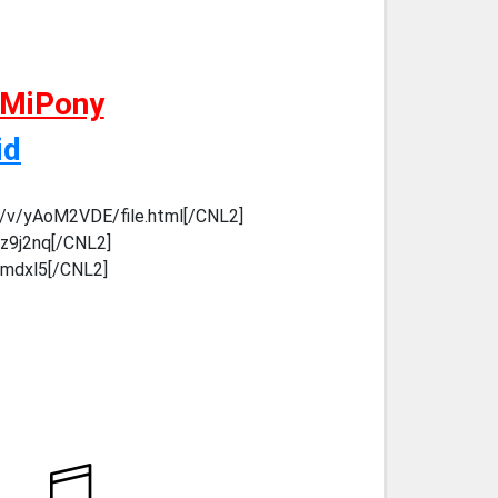
 MiPony
id
m/v/yAoM2VDE/file.html[/CNL2]
bz9j2nq[/CNL2]
pumdxl5[/CNL2]