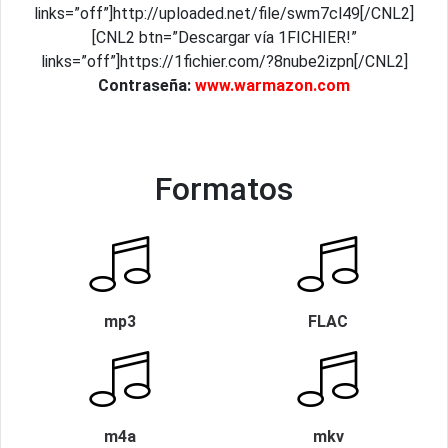
links=”off”]http://uploaded.net/file/swm7cl49[/CNL2]
[CNL2 btn=”Descargar vía 1FICHIER!”
links=”off”]https://1fichier.com/?8nube2izpn[/CNL2]
Contraseña:
www.warmazon.com
Formatos
mp3
FLAC
m4a
mkv