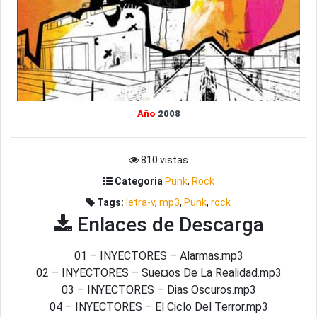
Año
2008
810 vistas
Categoria
Punk
,
Rock
Tags:
letra-v
,
mp3
,
Punk
,
rock
Enlaces de Descarga
01 – INYECTORES – Alarmas.mp3
02 – INYECTORES – Sue¤os De La Realidad.mp3
03 – INYECTORES – Dias Oscuros.mp3
04 – INYECTORES – El Ciclo Del Terror.mp3