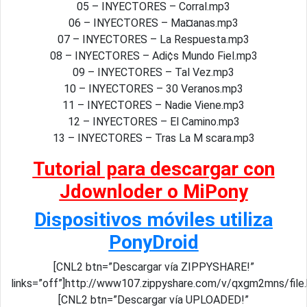
05 – INYECTORES – Corral.mp3
06 – INYECTORES – Ma¤anas.mp3
07 – INYECTORES – La Respuesta.mp3
08 – INYECTORES – Adi¢s Mundo Fiel.mp3
09 – INYECTORES – Tal Vez.mp3
10 – INYECTORES – 30 Veranos.mp3
11 – INYECTORES – Nadie Viene.mp3
12 – INYECTORES – El Camino.mp3
13 – INYECTORES – Tras La M scara.mp3
Tutorial para descargar con
Jdownloder o MiPony
Dispositivos móviles utiliza
PonyDroid
[CNL2 btn=”Descargar vía ZIPPYSHARE!”
links=”off”]http://www107.zippyshare.com/v/qxgm2mns/file
[CNL2 btn=”Descargar vía UPLOADED!”