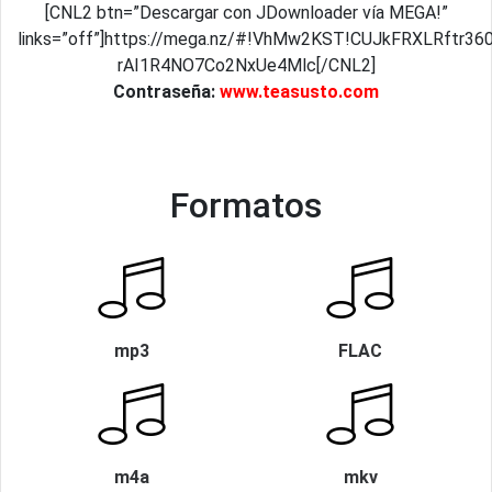
[CNL2 btn=”Descargar con JDownloader vía MEGA!”
links=”off”]https://mega.nz/#!VhMw2KST!CUJkFRXLRftr36
rAI1R4NO7Co2NxUe4Mlc[/CNL2]
Contraseña:
www.teasusto.com
Formatos
mp3
FLAC
m4a
mkv