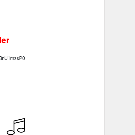
der
]
hBnU1mzsP0