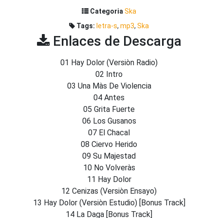
Categoria
Ska
Tags:
letra-s
,
mp3
,
Ska
Enlaces de Descarga
01 Hay Dolor (Versiòn Radio)
02 Intro
03 Una Màs De Violencia
04 Antes
05 Grita Fuerte
06 Los Gusanos
07 El Chacal
08 Ciervo Herido
09 Su Majestad
10 No Volveràs
11 Hay Dolor
12 Cenizas (Versiòn Ensayo)
13 Hay Dolor (Versiòn Estudio) [Bonus Track]
14 La Daga [Bonus Track]