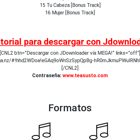
15 Tu Cabeza [Bonus Track]
16 Mujer [Bonus Track]
torial para descargar con Jdownlo
[CNL2 btn=”Descargar con JDownloader vía MEGA!” links=”off”
ega.nz/#!hhd2WDoa!eGAq9oWnSzSypQpBg-hR0rnJkmuPWulRN
[/CNL2]
Contraseña:
www.teasusto.com
Formatos