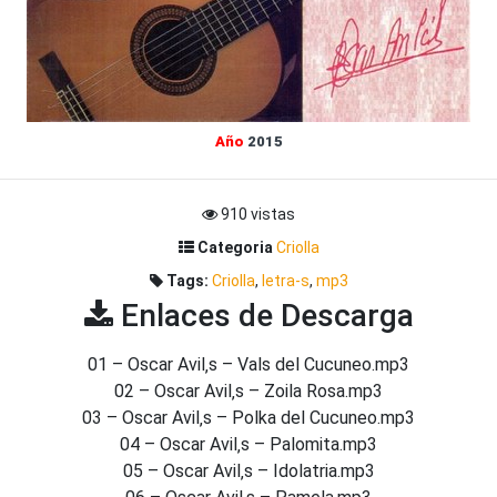
Año
2015
910 vistas
Categoria
Criolla
Tags:
Criolla
,
letra-s
,
mp3
Enlaces de Descarga
01 – Oscar Avil‚s – Vals del Cucuneo.mp3
02 – Oscar Avil‚s – Zoila Rosa.mp3
03 – Oscar Avil‚s – Polka del Cucuneo.mp3
04 – Oscar Avil‚s – Palomita.mp3
05 – Oscar Avil‚s – Idolatria.mp3