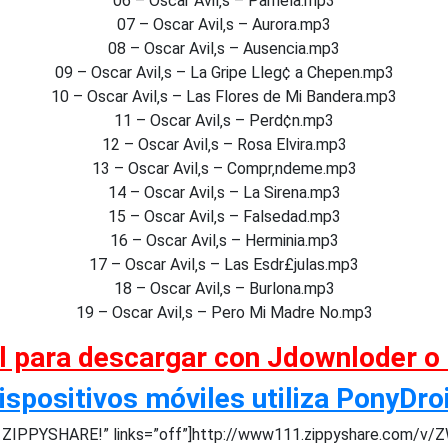
06 – Oscar Avil‚s – Pamela.mp3
07 – Oscar Avil‚s – Aurora.mp3
08 – Oscar Avil‚s – Ausencia.mp3
09 – Oscar Avil‚s – La Gripe Lleg¢ a Chepen.mp3
10 – Oscar Avil‚s – Las Flores de Mi Bandera.mp3
11 – Oscar Avil‚s – Perd¢n.mp3
12 – Oscar Avil‚s – Rosa Elvira.mp3
13 – Oscar Avil‚s – Compr‚ndeme.mp3
14 – Oscar Avil‚s – La Sirena.mp3
15 – Oscar Avil‚s – Falsedad.mp3
16 – Oscar Avil‚s – Herminia.mp3
17 – Oscar Avil‚s – Las Esdr£julas.mp3
18 – Oscar Avil‚s – Burlona.mp3
19 – Oscar Avil‚s – Pero Mi Madre No.mp3
al para descargar con Jdownloder o
ispositivos móviles utiliza PonyDro
a ZIPPYSHARE!” links=”off”]http://www111.zippyshare.com/v/Z