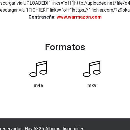
cargar vía UPLOADED!” links=”off”]http://uploaded.net/file/
scargar vía 1FICHIER!” links=”off”]https://1fichier.com/?z9o
Contraseña:
www.warmazon.com
Formatos
m4a
mkv
 reservados. Hay 5325 Albums disponibles