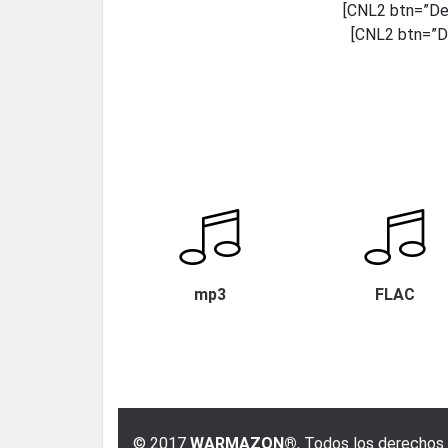
[CNL2 btn=”Des
[CNL2 btn=”De
mp3
FLAC
© 2017
WARMAZON®
, Todos los derechos