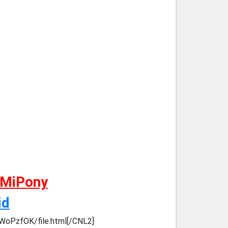
 MiPony
id
WoPzfOK/file.html[/CNL2]