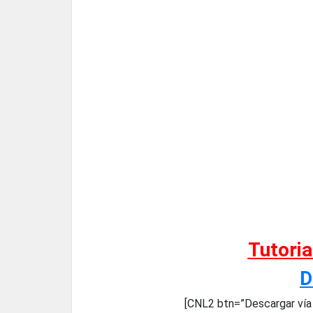
Tutori
D
[CNL2 btn=”Descargar ví