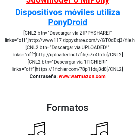
Dispositivos móviles utiliza
PonyDroid
[CNL2 btn=”Descargar vía ZIPPYSHARE!”
links=”off”]http://www117.zippyshare.com/v/GT0dBxj3/file.
[CNL2 btn=”Descargar vía UPLOADED!”
links=”off”]http://uploaded.net/file/i7x4totu[/CNL2]
[CNL2 btn=”Descargar vía 1FICHIER!”
links=”off”]https://1fichier.com/?8p1fdaj3d8[/CNL2]
Contraseña:
www.warmazon.com
Formatos