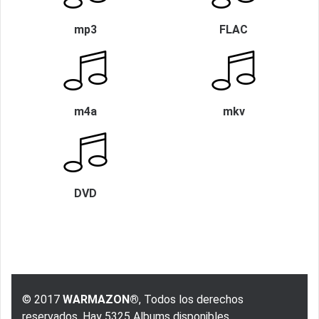
mp3
FLAC
m4a
mkv
DVD
© 2017
WARMAZON®
, Todos los derechos
reservados. Hay 5325 Albums disponibles