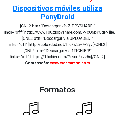
Dispositivos móviles utiliza
PonyDroid
[CNL2 btn=”Descargar vía ZIPPYSHARE!”
links=”off”]http://www100.zippyshare.com/v/cQ6pYQqP/file
[CNL2 btn=”Descargar vía UPLOADED!”
links=”off”]http://uploaded.net/file/w2w7v8yv[/CNL2]
[CNL2 btn=”Descargar vía 1FICHIER!”
links=”off”]https://1fichier.com/?ieum5xvz6s[/CNL2]
Contraseña:
www.warmazon.com
Formatos