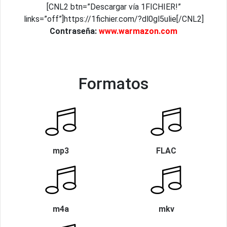
[CNL2 btn=”Descargar vía 1FICHIER!”
links=”off”]https://1fichier.com/?dl0gl5ulie[/CNL2]
Contraseña:
www.warmazon.com
Formatos
mp3
FLAC
m4a
mkv