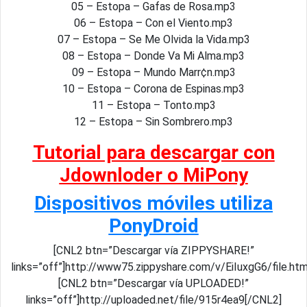
05 – Estopa – Gafas de Rosa.mp3
06 – Estopa – Con el Viento.mp3
07 – Estopa – Se Me Olvida la Vida.mp3
08 – Estopa – Donde Va Mi Alma.mp3
09 – Estopa – Mundo Marr¢n.mp3
10 – Estopa – Corona de Espinas.mp3
11 – Estopa – Tonto.mp3
12 – Estopa – Sin Sombrero.mp3
Tutorial para descargar con
Jdownloder o MiPony
Dispositivos móviles utiliza
PonyDroid
[CNL2 btn=”Descargar vía ZIPPYSHARE!”
links=”off”]http://www75.zippyshare.com/v/EiIuxgG6/file.ht
[CNL2 btn=”Descargar vía UPLOADED!”
links=”off”]http://uploaded.net/file/915r4ea9[/CNL2]