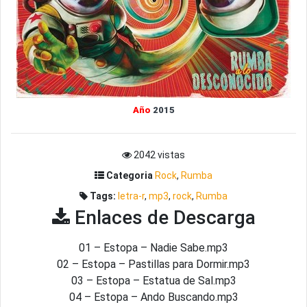
Año
2015
2042 vistas
Categoria
Rock
,
Rumba
Tags:
letra-r
,
mp3
,
rock
,
Rumba
Enlaces de Descarga
01 – Estopa – Nadie Sabe.mp3
02 – Estopa – Pastillas para Dormir.mp3
03 – Estopa – Estatua de Sal.mp3
04 – Estopa – Ando Buscando.mp3