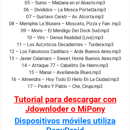
05 – Sumo – Ma¤ana en el Abasto.mp3
06 – Divididos – La Mosca Porte¤a.mp3
07 – Gustavo Cerati – Av. Alcorta.mp3
08 – Memphis La Blusera – Moscato, Pizza y Fain .mp3
09 – Moris – El Mendigo Del Dock Sud.mp3
10 – Virs – Densa Realidad (Live).mp3
11 – Los Aut‚nticos Decadentes – Turdera.mp3
12 – Los Fabulosos Cadillacs – Arde Buenos Aires.mp3
13 – Javier Calamaro – Sweet Home Buenos Aires.mp3
14 – Attaque 77 – Caballito De Hierro.mp3
15 – Manal – Avellaneda Blues.mp3
16 – Almendra – Hoy Todo El Hielo En La Ciudad.mp3
17 – Pedro Y Pablo – Che, Ciruja.mp3
Tutorial para descargar con
Jdownloder o MiPony
Dispositivos móviles utiliza