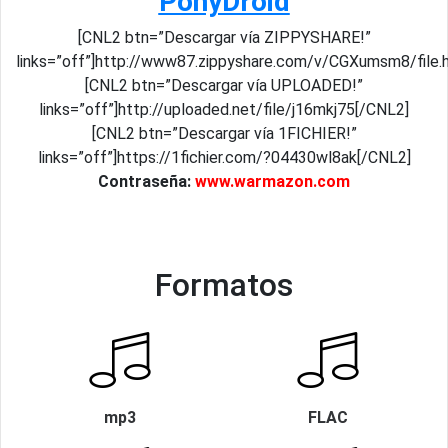
PonyDroid
[CNL2 btn=”Descargar vía ZIPPYSHARE!”
links=”off”]http://www87.zippyshare.com/v/CGXumsm8/file.
[CNL2 btn=”Descargar vía UPLOADED!”
links=”off”]http://uploaded.net/file/j16mkj75[/CNL2]
[CNL2 btn=”Descargar vía 1FICHIER!”
links=”off”]https://1fichier.com/?04430wl8ak[/CNL2]
Contraseña:
www.warmazon.com
Formatos
mp3
FLAC