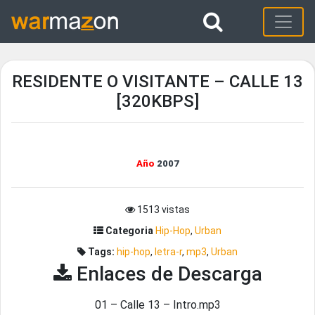
RESIDENTE O VISITANTE – CALLE 13
[320KBPS]
Año
2007
1513 vistas
Categoria
Hip-Hop
,
Urban
Tags:
hip-hop
,
letra-r
,
mp3
,
Urban
Enlaces de Descarga
01 – Calle 13 – Intro.mp3