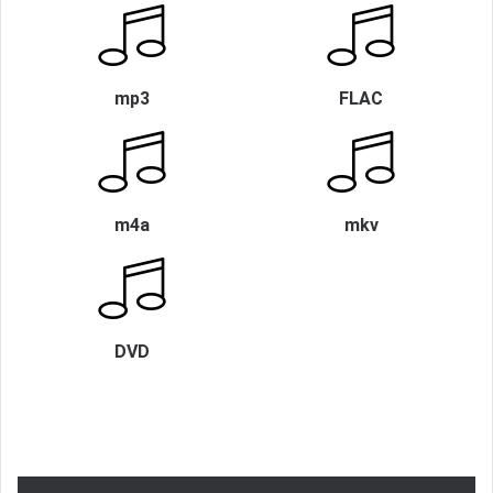
mp3
FLAC
m4a
mkv
DVD