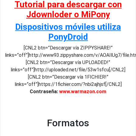
Tutorial para descargar con
Jdownloder o MiPony
Dispositivos móviles utiliza
PonyDroid
[CNL2 btn=”Descargar vía ZIPPYSHARE!”
links=”off”]http://www93.zippyshare.com/v/AOAIlUg7/file.ht
[CNL2 btn=”Descargar vía UPLOADED!”
links=”off”]http://uploaded.net/file/53w1sfcu[/CNL2]
[CNL2 btn=”Descargar vía 1FICHIER!”
links=”off”]https://1fichier.com/?nbi2ajhjsf[/CNL2]
Contraseña:
www.warmazon.com
Formatos