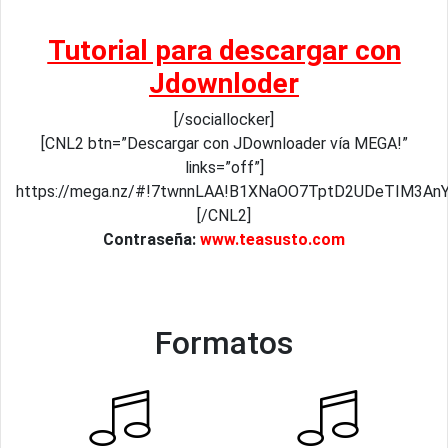
Tutorial para descargar con
Jdownloder
[/sociallocker]
[CNL2 btn=”Descargar con JDownloader vía MEGA!”
links=”off”]
https://mega.nz/#!7twnnLAA!B1XNaOO7TptD2UDeTIM3AnY
[/CNL2]
Contraseña:
www.teasusto.com
Formatos