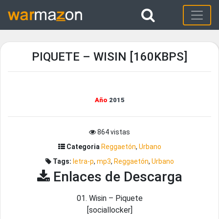
PIQUETE – WISIN [160KBPS]
Año
2015
864 vistas
Categoria
Reggaetón
,
Urbano
Tags:
letra-p
,
mp3
,
Reggaetón
,
Urbano
Enlaces de Descarga
01. Wisin – Piquete
[sociallocker]