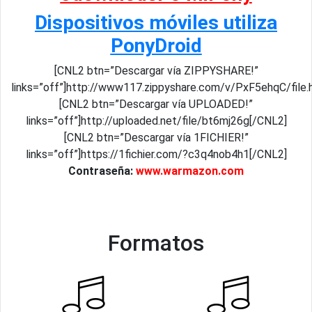
Dispositivos móviles utiliza
PonyDroid
[CNL2 btn=”Descargar vía ZIPPYSHARE!”
links=”off”]http://www117.zippyshare.com/v/PxF5ehqC/file.
[CNL2 btn=”Descargar vía UPLOADED!”
links=”off”]http://uploaded.net/file/bt6mj26g[/CNL2]
[CNL2 btn=”Descargar vía 1FICHIER!”
links=”off”]https://1fichier.com/?c3q4nob4h1[/CNL2]
Contraseña:
www.warmazon.com
Formatos