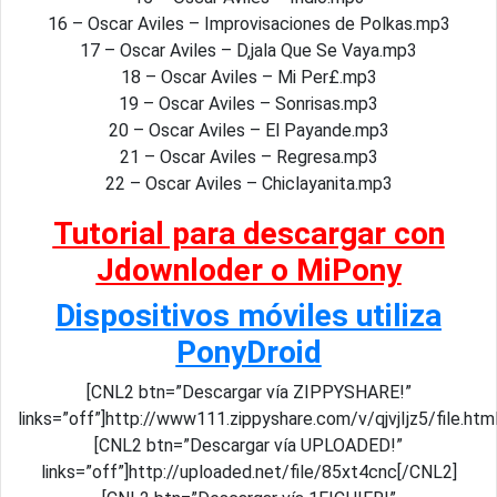
16 – Oscar Aviles – Improvisaciones de Polkas.mp3
17 – Oscar Aviles – D‚jala Que Se Vaya.mp3
18 – Oscar Aviles – Mi Per£.mp3
19 – Oscar Aviles – Sonrisas.mp3
20 – Oscar Aviles – El Payande.mp3
21 – Oscar Aviles – Regresa.mp3
22 – Oscar Aviles – Chiclayanita.mp3
Tutorial para descargar con
Jdownloder o MiPony
Dispositivos móviles utiliza
PonyDroid
[CNL2 btn=”Descargar vía ZIPPYSHARE!”
links=”off”]http://www111.zippyshare.com/v/qjvjIjz5/file.h
[CNL2 btn=”Descargar vía UPLOADED!”
links=”off”]http://uploaded.net/file/85xt4cnc[/CNL2]