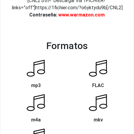
[CNL2 btn=”Descargar vía 1FICHIER!”
links=”off”]https://1fichier.com/?o6yktydu9b[/CNL2]
Contraseña:
www.warmazon.com
Formatos
mp3
FLAC
m4a
mkv