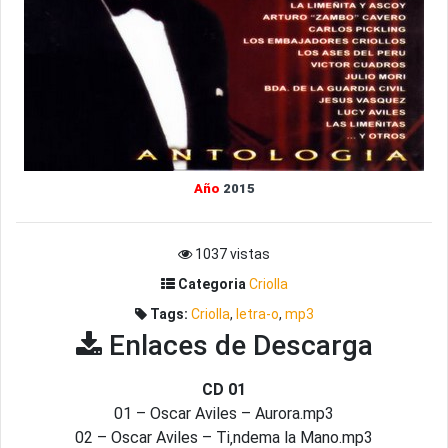
Año
2015
1037 vistas
Categoria
Criolla
Tags:
Criolla
,
letra-o
,
mp3
Enlaces de Descarga
CD 01
01 – Oscar Aviles – Aurora.mp3
02 – Oscar Aviles – Ti‚ndema la Mano.mp3