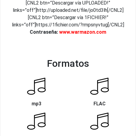
[CNL2 btn=”Descargar vía UPLOADED!”
links=”off”]http://uploaded.net/file/jo0td3lh[/CNL2]
[CNL2 btn=”Descargar vía 1FICHIER!”
links=”off”]https://1fichier.com/?rmpsnyvtug[/CNL2]
Contraseña:
www.warmazon.com
Formatos
mp3
FLAC