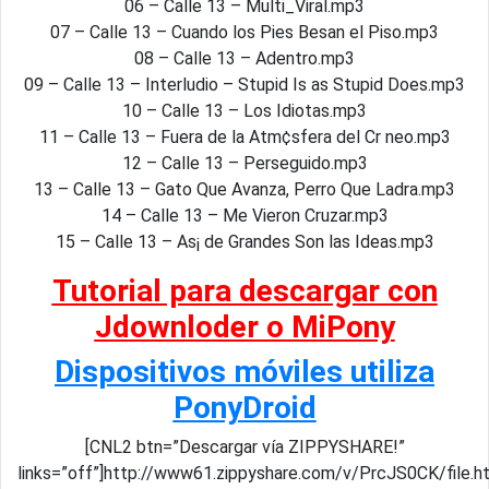
06 – Calle 13 – Multi_Viral.mp3
07 – Calle 13 – Cuando los Pies Besan el Piso.mp3
08 – Calle 13 – Adentro.mp3
09 – Calle 13 – Interludio – Stupid Is as Stupid Does.mp3
10 – Calle 13 – Los Idiotas.mp3
11 – Calle 13 – Fuera de la Atm¢sfera del Cr neo.mp3
12 – Calle 13 – Perseguido.mp3
13 – Calle 13 – Gato Que Avanza, Perro Que Ladra.mp3
14 – Calle 13 – Me Vieron Cruzar.mp3
15 – Calle 13 – As¡ de Grandes Son las Ideas.mp3
Tutorial para descargar con
Jdownloder o MiPony
Dispositivos móviles utiliza
PonyDroid
[CNL2 btn=”Descargar vía ZIPPYSHARE!”
links=”off”]http://www61.zippyshare.com/v/PrcJS0CK/file.h