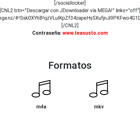
[/sociallocker]
[CNL2 btn=”Descargar con JDownloader vía MEGA!” links=”off”
mega.nz/#!Ssk0XYhB!qzVLulKpZf34zapeHs5XufjnJi9PKFwo4G
[/CNL2]
Contraseña:
www.teasusto.com
Formatos
m4a
mkv