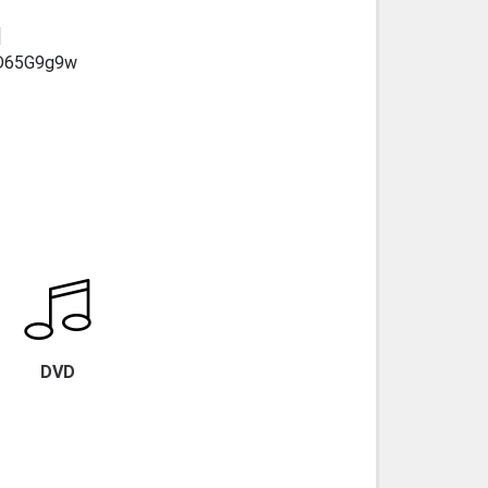
]
1D65G9g9w
DVD