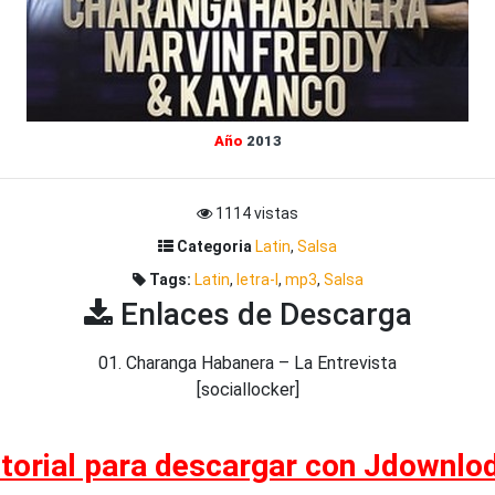
Año
2013
1114 vistas
Categoria
Latin
,
Salsa
Tags:
Latin
,
letra-l
,
mp3
,
Salsa
Enlaces de Descarga
01. Charanga Habanera – La Entrevista
[sociallocker]
torial para descargar con Jdownlo