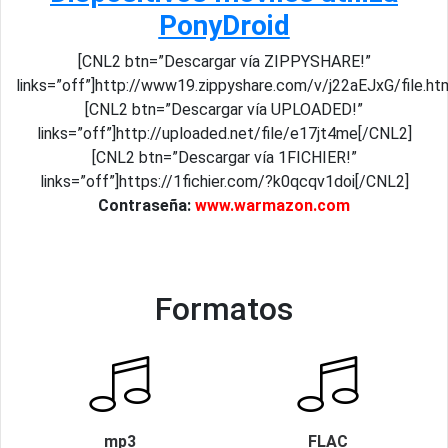
PonyDroid
[CNL2 btn=”Descargar vía ZIPPYSHARE!”
links=”off”]http://www19.zippyshare.com/v/j22aEJxG/file.ht
[CNL2 btn=”Descargar vía UPLOADED!”
links=”off”]http://uploaded.net/file/e17jt4me[/CNL2]
[CNL2 btn=”Descargar vía 1FICHIER!”
links=”off”]https://1fichier.com/?k0qcqv1doi[/CNL2]
Contraseña:
www.warmazon.com
Formatos
mp3
FLAC