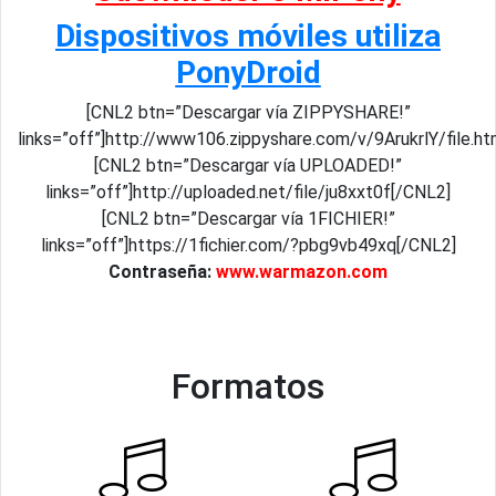
Dispositivos móviles utiliza
PonyDroid
[CNL2 btn=”Descargar vía ZIPPYSHARE!”
links=”off”]http://www106.zippyshare.com/v/9ArukrlY/file.h
[CNL2 btn=”Descargar vía UPLOADED!”
links=”off”]http://uploaded.net/file/ju8xxt0f[/CNL2]
[CNL2 btn=”Descargar vía 1FICHIER!”
links=”off”]https://1fichier.com/?pbg9vb49xq[/CNL2]
Contraseña:
www.warmazon.com
Formatos