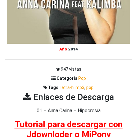
Año
2014
947 vistas
Categoria
Pop
Tags:
letra-h
,
mp3
,
pop
Enlaces de Descarga
01 – Anna Carina – Hipocresía
Tutorial para descargar con
Jdownloder o MiPony