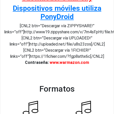
Dispositivos móviles utiliza
PonyDroid
[CNL2 btn=”Descargar vía ZIPPYSHARE!”
links=”off”]http://www19.zippyshare.com/v/7m4sFpHt/file.h
[CNL2 btn=”Descargar vía UPLOADED!”
links=”off”]http://uploaded.net/file/u8s23zos[/CNL2]
[CNL2 btn=”Descargar vía 1FICHIER!”
links=”off”]https://1fichier.com/?fgp8athx6c[/CNL2]
Contraseña:
www.warmazon.com
Formatos