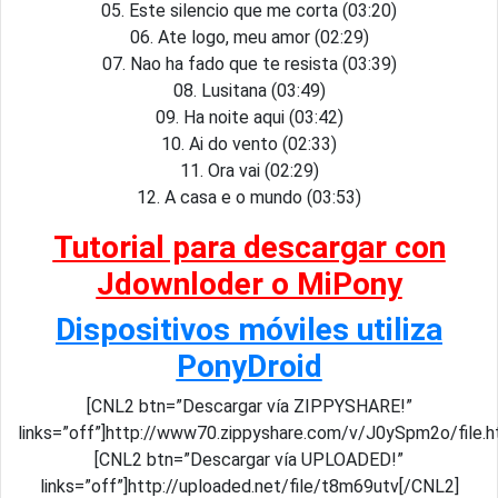
05. Este silencio que me corta (03:20)
06. Ate logo, meu amor (02:29)
07. Nao ha fado que te resista (03:39)
08. Lusitana (03:49)
09. Ha noite aqui (03:42)
10. Ai do vento (02:33)
11. Ora vai (02:29)
12. A casa e o mundo (03:53)
Tutorial para descargar con
Jdownloder o MiPony
Dispositivos móviles utiliza
PonyDroid
[CNL2 btn=”Descargar vía ZIPPYSHARE!”
links=”off”]http://www70.zippyshare.com/v/J0ySpm2o/file.h
[CNL2 btn=”Descargar vía UPLOADED!”
links=”off”]http://uploaded.net/file/t8m69utv[/CNL2]