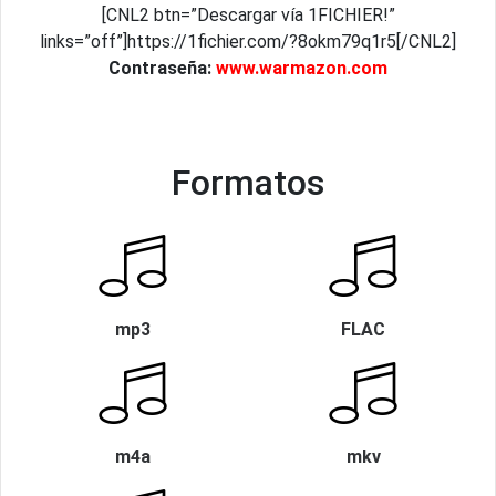
[CNL2 btn=”Descargar vía 1FICHIER!”
links=”off”]https://1fichier.com/?8okm79q1r5[/CNL2]
Contraseña:
www.warmazon.com
Formatos
mp3
FLAC
m4a
mkv