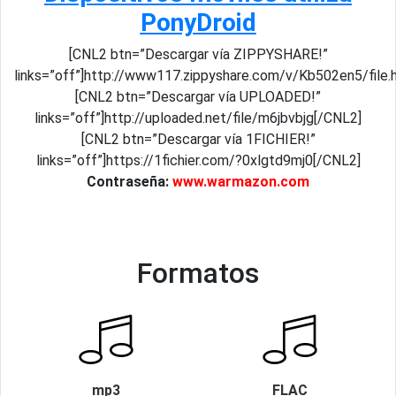
PonyDroid
[CNL2 btn=”Descargar vía ZIPPYSHARE!”
links=”off”]http://www117.zippyshare.com/v/Kb502en5/file.
[CNL2 btn=”Descargar vía UPLOADED!”
links=”off”]http://uploaded.net/file/m6jbvbjg[/CNL2]
[CNL2 btn=”Descargar vía 1FICHIER!”
links=”off”]https://1fichier.com/?0xlgtd9mj0[/CNL2]
Contraseña:
www.warmazon.com
Formatos
mp3
FLAC