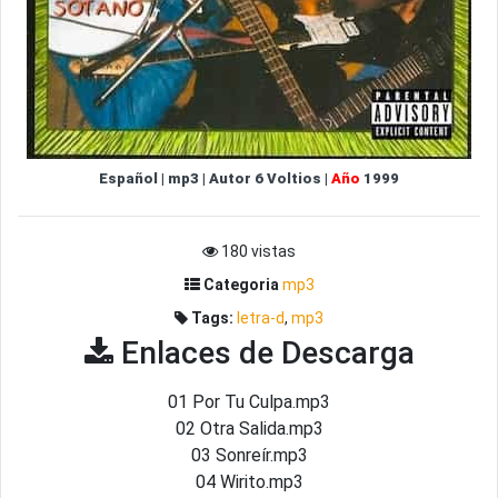
Español
|
mp3
|
Autor
6 Voltios
|
Año
1999
180 vistas
Categoria
mp3
Tags:
letra-d
,
mp3
Enlaces de Descarga
01 Por Tu Culpa.mp3
02 Otra Salida.mp3
03 Sonreír.mp3
04 Wirito.mp3