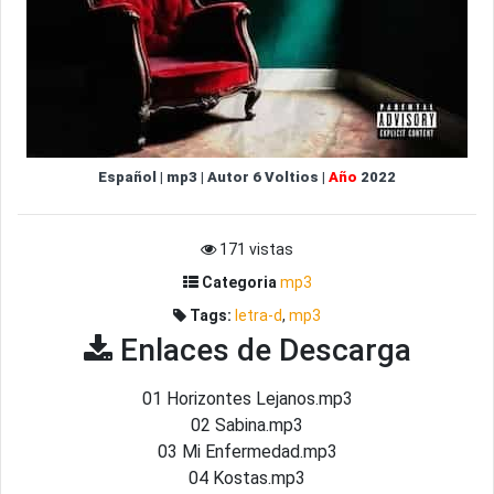
Español
|
mp3
|
Autor
6 Voltios
|
Año
2022
171 vistas
Categoria
mp3
Tags:
letra-d
,
mp3
Enlaces de Descarga
01 Horizontes Lejanos.mp3
02 Sabina.mp3
03 Mi Enfermedad.mp3
04 Kostas.mp3