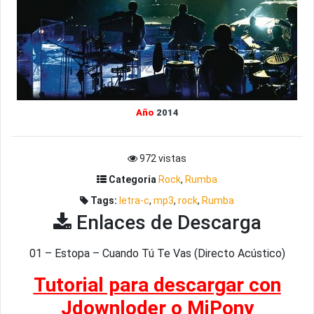
Año
2014
972 vistas
Categoria
Rock
,
Rumba
Tags:
letra-c
,
mp3
,
rock
,
Rumba
Enlaces de Descarga
01 – Estopa – Cuando Tú Te Vas (Directo Acústico)
Tutorial para descargar con
Jdownloder o MiPony