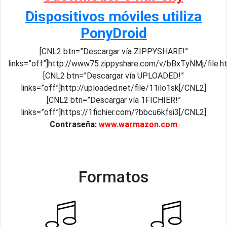
Dispositivos móviles utiliza
PonyDroid
[CNL2 btn=”Descargar vía ZIPPYSHARE!”
links=”off”]http://www75.zippyshare.com/v/bBxTyNMj/file.h
[CNL2 btn=”Descargar vía UPLOADED!”
links=”off”]http://uploaded.net/file/11ilo1sk[/CNL2]
[CNL2 btn=”Descargar vía 1FICHIER!”
links=”off”]https://1fichier.com/?bbcu6kfsi3[/CNL2]
Contraseña:
www.warmazon.com
Formatos