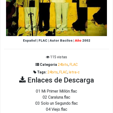
Español
|
FLAC
|
Autor
Bacilos
|
Año
2002
115 vistas
Categoria
24bits
,
FLAC
Tags:
24bits
,
FLAC
,
letra-c
Enlaces de Descarga
01 Mi Primer Millón.flac
02 Caraluna.flac
03 Solo un Segundo.flac
04 Viejo.flac