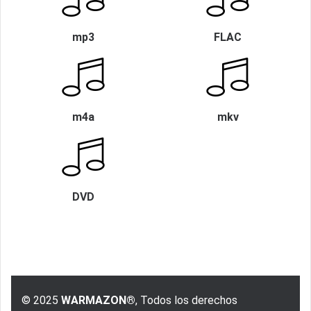
mp3
FLAC
m4a
mkv
DVD
© 2025
WARMAZON®
, Todos los derechos