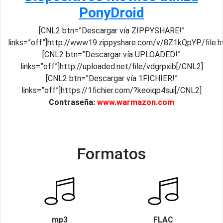
PonyDroid
[CNL2 btn=”Descargar vía ZIPPYSHARE!”
links=”off”]http://www19.zippyshare.com/v/8Z1kQpYP/file.h
[CNL2 btn=”Descargar vía UPLOADED!”
links=”off”]http://uploaded.net/file/vdgrpxib[/CNL2]
[CNL2 btn=”Descargar vía 1FICHIER!”
links=”off”]https://1fichier.com/?keoiqp4sui[/CNL2]
Contraseña:
www.warmazon.com
Formatos
mp3
FLAC