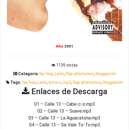
Año
2001
1139 vistas
Categoria
Hip-Hop
,
Latin
,
Rap alternativo
,
Reggaetón
Tags:
hip-hop
,
Latin
,
letra-c
,
mp3
,
Rap alternativo
,
Reggaetón
Enlaces de Descarga
01 – Calle 13 – Cabe-c-o.mp3
02 – Calle 13 – Suave.mp3
03 – Calle 13 – La Aguacatona.mp3
04 – Calle 13 – Se Vale To-To.mp3