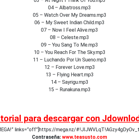
03 – At Night I Think Of You.mp3
04 – Albatross.mp3
05 – Watch Over My Dreams.mp3
06 – My Sweet Indian Child.mp3
07 – Now I Feel Alive.mp3
08 – Celeste.mp3
09 – You Sang To Me.mp3
10 – You Reach For The Sky.mp3
11 – Luchando Por Un Sueno.mp3
12 – Forever Love.mp3
13 – Flying Heart.mp3
14 – Sayrigu.mp3
15 – Runakuna.mp3
torial para descargar con Jdownlo
 MEGA!” links=”off”]https://mega.nz/#!JIJWVLqT!AGzy4gDyO
Contraseña:
www.teasusto.com