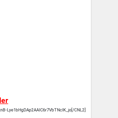
der
v_tnB-Lye1bHgDAp2AAIC6r7VbTNclK_jo[/CNL2]