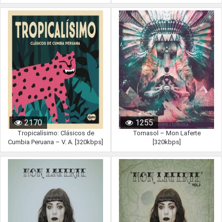
2170
1255
Tropicalísimo: Clásicos de
Tornasol – Mon Laferte
Cumbia Peruana – V. A. [320kbps]
[320kbps]