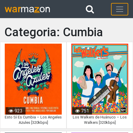
Categoria: Cumbia
923
751
Esto Sí Es Cumbia – Los Angeles
Los Walkers de Huánuco – Los
Azules [320kbps]
Walkers [320kbps]