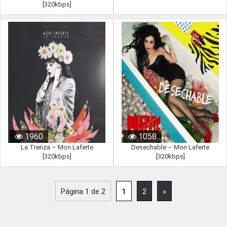
[320kbps]
1960
1058
La Trenza – Mon Laferte
Desechable – Mon Laferte
[320kbps]
[320kbps]
Página 1 de 2
1
2
»