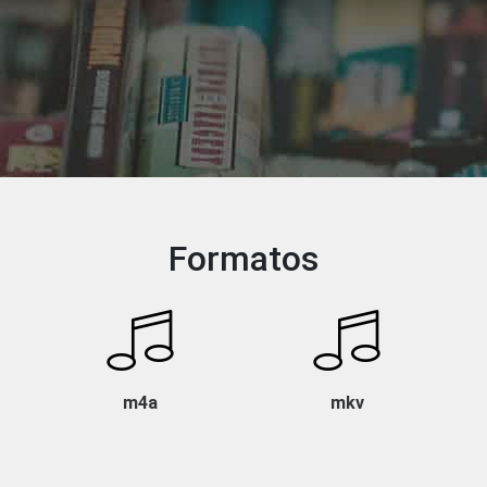
Formatos
m4a
mkv